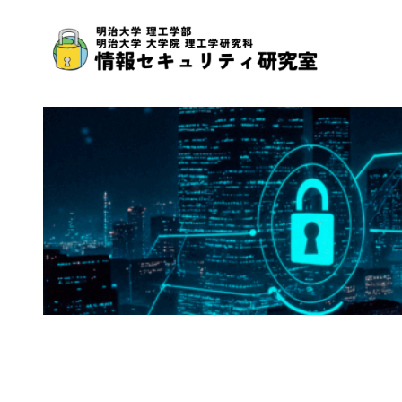
内
容
を
ス
キ
ッ
プ