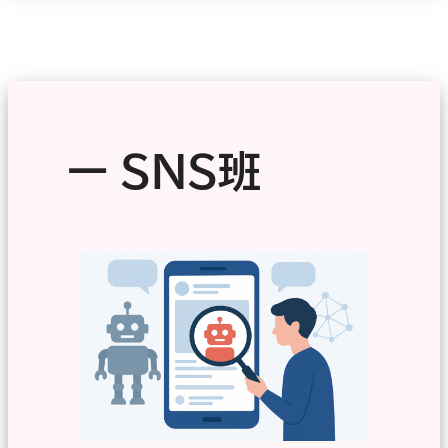
ー
SNS班