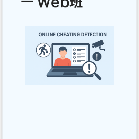
ー
Web班