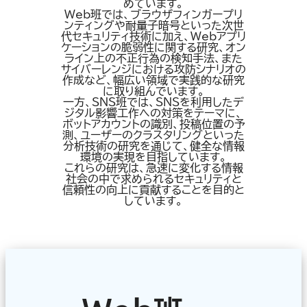
めています。
Web班では、ブラウザフィンガープリ
ンティングや耐量子暗号といった次世
代セキュリティ技術に加え、Webアプリ
ケーションの脆弱性に関する研究、オン
ライン上の不正行為の検知手法、また
サイバーレンジにおける攻防シナリオの
作成など、幅広い領域で実践的な研究
に取り組んでいます。
一方、SNS班では、SNSを利用したデ
ジタル影響工作への対策をテーマに、
ボットアカウントの識別、投稿位置の予
測、ユーザーのクラスタリングといった
分析技術の研究を通じて、健全な情報
環境の実現を目指しています。
これらの研究は、急速に変化する情報
社会の中で求められるセキュリティと
信頼性の向上に貢献することを目的と
しています。