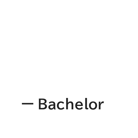
原 雅人
M1，大学院 理工学研究科 情報科学専攻
牧田 博之
M1，大学院 理工学研究科 情報科学専攻
松岡 佳吾
M1，大学院 理工学研究科 情報科学専攻
ー
Bachelor