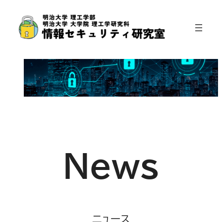
内
容
を
ス
キ
ッ
プ
News
ニュース